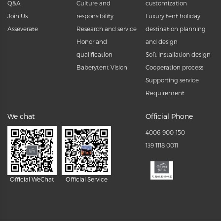
Q&A
Culture and
customization
Join Us
responsibility
Luxury tent holiday
Asseverate
Research and service
destination planning
Honor and
and design
qualification
Soft installation design
Baberytent Vision
Cooperation process
Supporting service
Requirement
We chat
Official Phone
4006-900-150
139 1118 0011
Official WeChat
Official Service